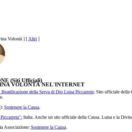
ina Volontà ] [
Altri
]
(Siti Ufficiali)
VINA VOLONTÀ NEL'INTERNET
i Beatificazione della Serva di Dio Luisa Piccarreta
: Sito ufficiale dell
e.
a):
Sostenere la Causa
.
Piccarreta":
Italia. Anche un sito ufficiale della Causa. Luisa e la Divi
Pia Associazione:
Sostenere la Causa
.