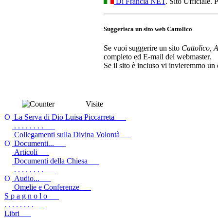
Di Francia NET
. Sito Ufficiale.
Suggerisca un sito web Cattolico
Se vuoi suggerire un sito
Cattolico, 
completo ed E-mail del webmaster.
Se il sito è incluso vi invieremmo un 
Visite
La Serva di Dio Luisa Piccarreta
. . . . . . . .
Collegamenti sulla Divina Volontà
Documenti...
Articoli
Documenti della Chiesa
. . . . . . . .
Audio...
Omelie e Conferenze
S p a g n o l o
. . . . . . . .
Libri