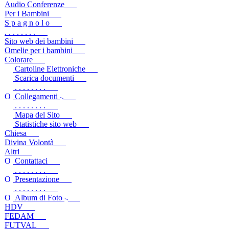
Audio Conferenze
Per i Bambini
S p a g n o l o
. . . . . . . .
Sito web dei bambini
Omelie per i bambini
Colorare
Cartoline Elettroniche
Scarica documenti
. . . . . . . .
Collegamenti
. . . . . . . .
Mapa del Sito
Statistiche sito web
Chiesa
Divina Volontà
Altri
Contattaci
. . . . . . . .
Presentazione
. . . . . . . .
Album di Foto
HDV
FEDAM
FUTVAL