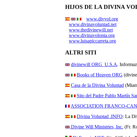
HIJOS DE LA DIVINA V
www.divvol.org
www.divinavoluntad.net
www.thedivinewill.net
www.divinavolonta.org
www.luisapiccarreta.org
ALTRI SITI
divinewill ORG U.S.A
. Informaz
Books of Heaven ORG
(divinew
Casa de la Divina Voluntad
(Miami
Sito del Padre Pablo Martín S
ASSOCIATION FRANCO-CAN
Divina Voluntad .INFO
: La Di
Divine Will Ministries, Inc.
(Fr. R