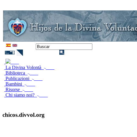
La Divina Volontà
Biblioteca
Publicazioni
Bambini
Risorse
Chi siamo noi?
chicos.divvol.org