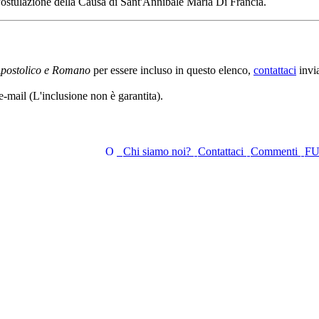
 Postulazione della Causa di Sant'Annibale Maria Di Francia.
Apostolico e Romano
per essere incluso in questo elenco,
contattaci
invi
e-mail (L'inclusione non è garantita).
Chi siamo noi?
Contattaci
Commenti
F