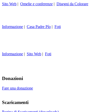
Sito Web
|
Omelie e conferenze
|
Disegni da Colorare
Informazione
|
Casa Padre Pío
|
Foti
Informazione
|
Sito Web
|
Foti
Donazioni
Fare una donazione
Scaricamenti
Pagina di Scaricamenti (downloads)