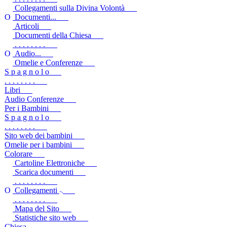
Collegamenti sulla Divina Volontà
Documenti...
Articoli
Documenti della Chiesa
. . . . . . . .
Audio...
Omelie e Conferenze
S p a g n o l o
. . . . . . . .
Libri
Audio Conferenze
Per i Bambini
S p a g n o l o
. . . . . . . .
Sito web dei bambini
Omelie per i bambini
Colorare
Cartoline Elettroniche
Scarica documenti
. . . . . . . .
Collegamenti
. . . . . . . .
Mapa del Sito
Statistiche sito web
Chiesa