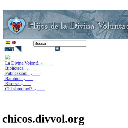
La Divina Volontà
Biblioteca
Publicazioni
Bambini
Risorse
Chi siamo noi?
chicos.divvol.org