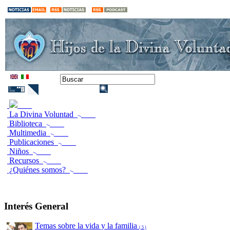
La Divina Voluntad
Biblioteca
Multimedia
Publicaciones
Niños
Recursos
¿Quiénes somos?
Interés General
Temas sobre la vida y la familia
( 5 )