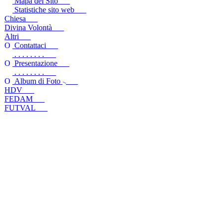
Mapa del Sito
Statistiche sito web
Chiesa
Divina Volontà
Altri
Contattaci
. . . . . . . .
Presentazione
. . . . . . . .
Album di Foto
HDV
FEDAM
FUTVAL