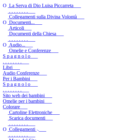
La Serva di Dio Luisa Piccarreta
. . . . . . . .
Collegamenti sulla Divina Volontà
Documenti...
Articoli
Documenti della Chiesa
. . . . . . . .
Audio...
Omelie e Conferenze
S p a g n o l o
. . . . . . . .
Libri
Audio Conferenze
Per i Bambini
S p a g n o l o
. . . . . . . .
Sito web dei bambini
Omelie per i bambini
Colorare
Cartoline Elettroniche
Scarica documenti
. . . . . . . .
Collegamenti
. . . . . . . .