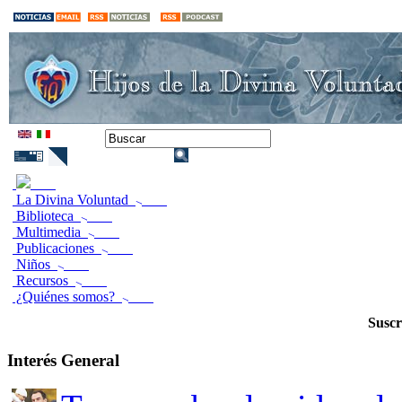
La Divina Voluntad
Biblioteca
Multimedia
Publicaciones
Niños
Recursos
¿Quiénes somos?
Suscr
Interés General