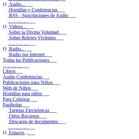
Audio...
Homilías y Conferencias
RSS - Suscripciones de Audio
. . . . . . . .
Videos...
Sobre la Divina Voluntad
Sobre Relojes Vivientes
. . . . . . . .
Radio...
Radio por Internet
Todas las Publicaciones
. . . . . . . .
Libros
Audio Conferencias
Publicaciones para Niños
Web de Niños
Homilías para niños
Para Colorear
Parábolas
Tarjetas Electrónicas
Otros Recursos
Descarga de documentos
. . . . . . . .
Enlaces
. . . . . . . .