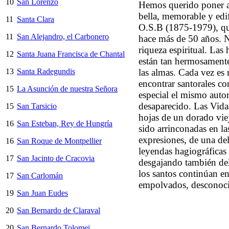
10
San Lorenzo
Hemos querido poner a
bella, memorable y edi
11
Santa Clara
O.S.B (1875-1979), que
11
San Alejandro, el Carbonero
hace más de 50 años. 
riqueza espiritual. Las
12
Santa Juana Francisca de Chantal
están tan hermosamente 
13
Santa Radegundis
las almas. Cada vez es
encontrar santorales c
15
La Asunción de nuestra Señora
especial el mismo auto
desaparecido. Las Vida
15
San Tarsicio
hojas de un dorado viej
16
San Esteban, Rey de Hungría
sido arrinconadas en la
expresiones, de una del
16
San Roque de Montpellier
leyendas hagiográficas 
17
San Jacinto de Cracovia
desgajando también del
los santos continúan en
17
San Carlomán
empolvados, desconoc
19
San Juan Eudes
20
San Bernardo de Claraval
20
San Bernardo Tolomei