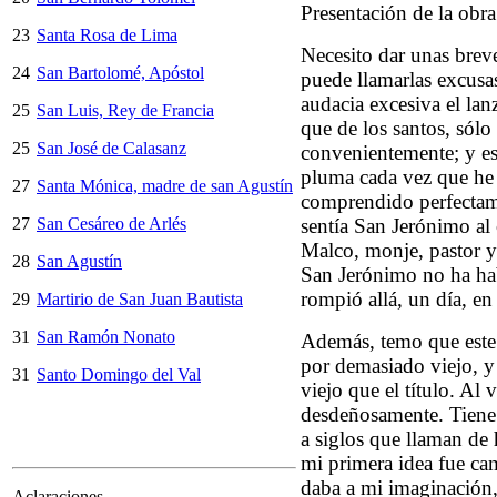
Presentación de la obr
23
Santa Rosa de Lima
Necesito dar unas breves
24
San Bartolomé, Apóstol
puede llamarlas excusa
audacia excesiva el lan
25
San Luis, Rey de Francia
que de los santos, sólo
25
San José de Calasanz
convenientemente; y es
pluma cada vez que he
27
Santa Mónica, madre de san Agustín
comprendido perfectam
27
San Cesáreo de Arlés
sentía San Jerónimo al
Malco, monje, pastor y
28
San Agustín
San Jerónimo no ha ha
rompió allá, un día, en
29
Martirio de San Juan Bautista
31
San Ramón Nonato
Además, temo que este 
por demasiado viejo, 
31
Santo Domingo del Val
viejo que el título. Al
desdeñosamente. Tiene
a siglos que llaman de 
mi primera idea fue cam
daba a mi imaginación,
Aclaraciones