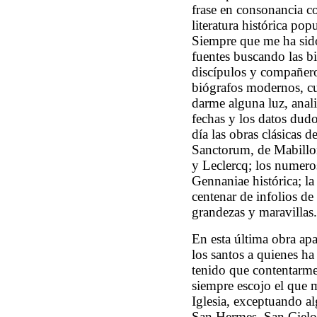
frase en consonancia co
literatura histórica pop
Siempre que me ha sido
fuentes buscando las bi
discípulos y compañero
biógrafos modernos, c
darme alguna luz, anal
fechas y los datos dudo
día las obras clásicas d
Sanctorum, de Mabillon
y Leclercq; los nume
Gennaniae histórica; la
centenar de infolios d
grandezas y maravillas.
En esta última obra ap
los santos a quienes ha
tenido que contentarme
siempre escojo el que m
Iglesia, exceptuando a
San Hermes, San Cielo,