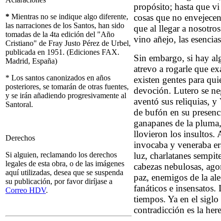
propósito; hasta que v
*
Mientras no se indique algo diferente,
cosas que no envejecen 
las narraciones de los Santos, han sido
que al llegar a nosotro
tomadas de la 4ta edición del "Año
vino añejo, las esencias
Cristiano" de Fray Justo Pérez de Urbel,
publicada en 1951. (Ediciones FAX.
Sin embargo, si hay alg
Madrid, España)
atrevo a rogarle que e
* Los santos canonizados en años
existen gentes para qui
posteriores, se tomarán de otras fuentes,
devoción. Lutero se neg
y se irán añadiendo progresivamente al
aventó sus reliquias, y 
Santoral.
de bufón en su presenci
ganapanes de la pluma,
llovieron los insultos.
Derechos
invocaba y veneraba er
Si alguien, reclamando los derechos
luz, charlatanes sempi
legales de esta obra, o de las imágenes
cabezas nebulosas, agor
aquí utilizadas, desea que se suspenda
paz, enemigos de la ale
su publicación, por favor diríjase a
fanáticos e insensatos
Correo HDV
.
tiempos. Ya en el sigl
contradicción es la her