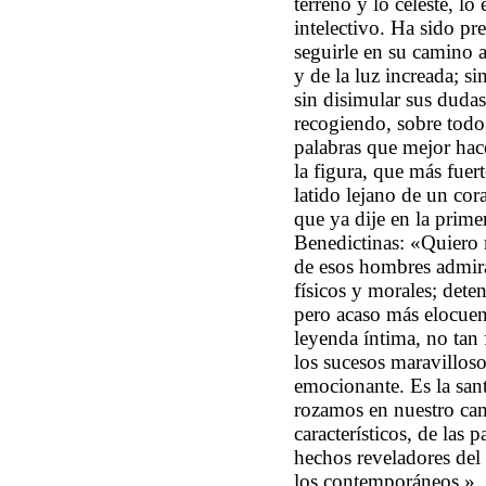
terreno y lo celeste, lo
intelectivo. Ha sido pr
seguirle en su camino a
y de la luz increada; si
sin disimular sus dudas
recogiendo, sobre todo,
palabras que mejor hace
la figura, que más fuer
latido lejano de un co
que ya dije en la prim
Benedictinas: «Quiero 
de esos hombres admira
físicos y morales; dete
pero acaso más elocuent
leyenda íntima, no tan 
los sucesos maravilloso
emocionante. Es la sant
rozamos en nuestro cami
característicos, de las 
hechos reveladores del
los contemporáneos.»