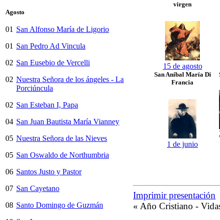
virgen
Agosto
01
San Alfonso María de Ligorio
01
San Pedro Ad Vincula
02
San Eusebio de Vercelli
15 de agosto
San Aníbal María Di
02
Nuestra Señora de los ángeles - La
Francia
Porciúncula
02
San Esteban I, Papa
04
San Juan Bautista María Vianney
05
Nuestra Señora de las Nieves
1 de junio
05
San Oswaldo de Northumbria
06
Santos Justo y Pastor
07
San Cayetano
Imprimir presentación
08
Santo Domingo de Guzmán
« Año Cristiano - Vidas