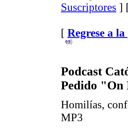
Suscriptores
] 
[
Regrese a la
Podcast Catól
Pedido "On
Homilías, conf
MP3