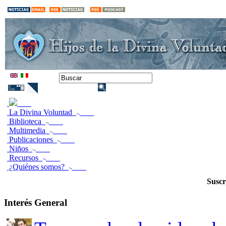
La Divina Voluntad
Biblioteca
Multimedia
Publicaciones
Niños
Recursos
¿Quiénes somos?
Suscr
Interés General