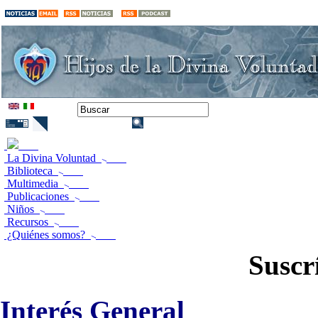
La Divina Voluntad
Biblioteca
Multimedia
Publicaciones
Niños
Recursos
¿Quiénes somos?
Suscr
Interés General