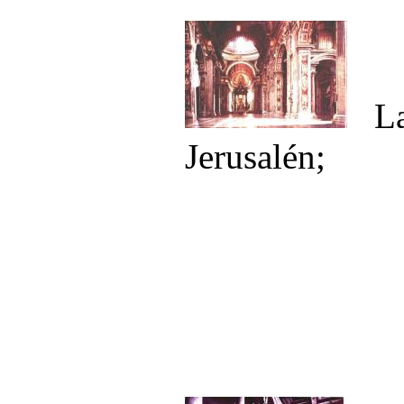
La
Jerusalén;