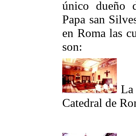
único dueño d
Papa san Silves
en Roma las cua
son:
La 
Catedral de R