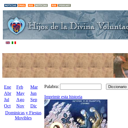
Palabra:
Ene
Feb
Mar
Abr
May
Jun
Imprimir esta historia
Jul
Ago
Sep
Oct
Nov
Dic
Dominicas y Fiestas
Movibles