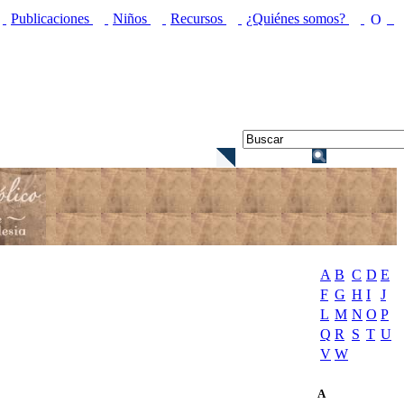
Publicaciones
Niños
Recursos
¿Quiénes somos?
A
B
C
D
E
F
G
H
I
J
L
M
N
O
P
Q
R
S
T
U
V
W
A