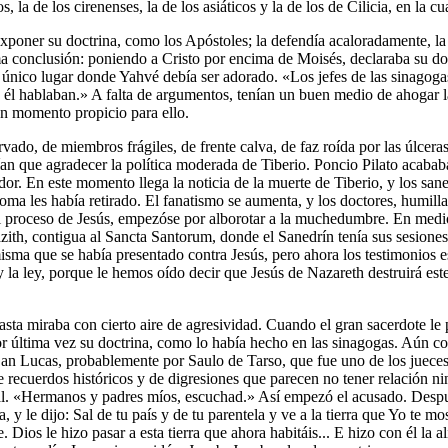
s, la de los cirenenses, la de los asiáticos y la de los de Cilicia, en la 
oner su doctrina, como los Apóstoles; la defendía acaloradamente, la 
ma conclusión: poniendo a Cristo por encima de Moisés, declaraba su doct
l único lugar donde Yahvé debía ser adorado. «Los jefes de las sinagoga
 en él hablaban.» A falta de argumentos, tenían un buen medio de ahogar 
un momento propicio para ello.
rvado, de miembros frágiles, de frente calva, de faz roída por las úlcer
ían que agradecer la política moderada de Tiberio. Poncio Pilato acaba
dor. En este momento llega la noticia de la muerte de Tiberio, y los san
ma les había retirado. El fanatismo se aumenta, y los doctores, humilla
roceso de Jesús, empezóse por alborotar a la muchedumbre. En medio de
azith, contigua al Sancta Santorum, donde el Sanedrín tenía sus sesiones
misma que se había presentado contra Jesús, pero ahora los testimoni
y la ley, porque le hemos oído decir que Jesús de Nazareth destruirá est
asta miraba con cierto aire de agresividad. Cuando el gran sacerdote le
r última vez su doctrina, como lo había hecho en las sinagogas. Aún co
 San Lucas, probablemente por Saulo de Tarso, que fue uno de los jueces
recuerdos históricos y de digresiones que parecen no tener relación ni
al. «Hermanos y padres míos, escuchad.» Así empezó el acusado. Despué
e dijo: Sal de tu país y de tu parentela y ve a la tierra que Yo te most
Dios le hizo pasar a esta tierra que ahora habitáis... E hizo con él la a