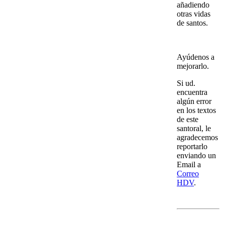
añadiendo
otras vidas
de santos.
Ayúdenos a
mejorarlo.
Si ud.
encuentra
algún error
en los textos
de este
santoral, le
agradecemos
reportarlo
enviando un
Email a
Correo
HDV
.