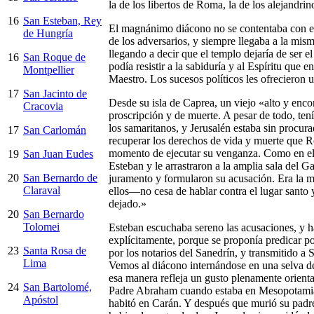
la de los libertos de Roma, la de los alejandrino
16
San Esteban, Rey
El magnánimo diácono no se contentaba con exp
de Hungría
de los adversarios, y siempre llegaba a la mis
llegando a decir que el templo dejaría de ser e
16
San Roque de
podía resistir a la sabiduría y al Espíritu que
Montpellier
Maestro. Los sucesos políticos les ofrecieron 
17
San Jacinto de
Desde su isla de Caprea, un viejo «alto y enco
Cracovia
proscripción y de muerte. A pesar de todo, ten
los samaritanos, y Jerusalén estaba sin procura
17
San Carlomán
recuperar los derechos de vida y muerte que Ro
momento de ejecutar su venganza. Como en el p
19
San Juan Eudes
Esteban y le arrastraron a la amplia sala del G
20
San Bernardo de
juramento y formularon su acusación. Era la 
Claraval
ellos—no cesa de hablar contra el lugar santo 
dejado.»
20
San Bernardo
Tolomei
Esteban escuchaba sereno las acusaciones, y h
explícitamente, porque se proponía predicar po
23
Santa Rosa de
por los notarios del Sanedrín, y transmitido a
Lima
Vemos al diácono internándose en una selva de 
esa manera refleja un gusto plenamente orient
24
San Bartolomé,
Padre Abraham cuando estaba en Mesopotamia, y l
Apóstol
habitó en Carán. Y después que murió su padre. 