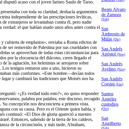
(Ago)
cual disputó acaso con el joven fariseo Saulo de Tarso.
Beato Alvaro
presentaba con toda su claridad, deshacía argumentos
de Zamora
rina independiente de las prescripciones levíticas,
(Feb)
s de extranjeros se levantaban contra él, pero nadie
la verdad: el que habían usado unos años antes contra el
San
Ambrosio de
Milán
(Dic)
as y cubierta de emplastos», enviaba a Roma edictos de
ba de ser removido de Palestina por sus crueldades con
San Andrés
edritas se aprovechan de todas estas circunstancias para
Apóstol
(Nov)
dos por la elocuencia del diácono, creen llegado el
 la agitación, los helenistas se arrojaron sobre
San Andrés
. Los testigos entraron uno a uno, hicieron su
Avelino
(Nov)
os estaban más conformes. «Este hombre—decían todos
e lugar y cambiará las tradiciones que Moisés nos ha
San Andrés
Corsini
(Ene)
 preguntó: «¿Es verdad todo esto?», no quiso responder
Santos
nservamos, palabra por palabra, este discurso, recogido
Angeles
. Su concepción nos desconcierta a primera vista.
custodios
nguna con su causa. Pero es el Oriente quien habla, y
(Oct)
s continuó: «El Dios de gloria apareció a nuestro
San
raré. Entonces, saliendo de la tierra de los caldeos,
Angilberto
lianza de la circuncisión, y más tarde, Abraham,
(Feb)