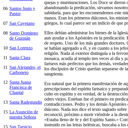
quejas y murmuraciones. Los Doce se dieron cu
abandonando la predicación, sirvamos nosotros
06
Santos Justo y
sabiduría, para que les encomendemos este min
Pastor
manos. Eran los primeros diáconos, los minist
griegos, lo cual parece ser un indicio de que p
07
San Cayetano
Ellos debían administrar los bienes de la Iglesia
08
Santo Domingo
aun ayudar a los Apóstoles en la predicación. 
de Guzmán
de respeto. Uno de los más grandes doctores, Ga
10
San Lorenzo
se habían agregado a él, y en cuanto a los jefe
religión. Nada al exterior distinguía a la fer
11
Santa Clara
mosaica, acudía al templo tres veces al día y pa
fariseos más perfectos que los demás, verdade
11
San Alejandro, el
los discípulos de Cristo querían separarse de la
Carbonero
sangrienta.
12
Santa Juana
Era natural que la primera manifestación de aq
Francisca de
prescripciones del espíritu farisaico y prepar
Chantal
culto en espíritu y en verdad, de la destrucci
odres viejos. Esteban fue el primero en predica
13
Santa Radegundis
contradicciones. Pedro y los demás Apóstoles c
diácono. Nada nos dice el texto sagrado sobre 
15
La Asunción de
reconoció, próximo a morir viéndole a la diest
nuestra Señora
«Estaba lleno de fe y del Espíritu Santo.» Co
instruido en las letras helénicas, buscaba a los
15
San Tarsicio