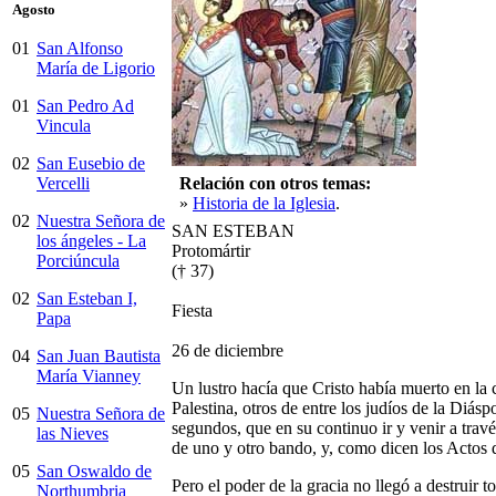
Agosto
01
San Alfonso
María de Ligorio
01
San Pedro Ad
Vincula
02
San Eusebio de
Relación con otros temas:
Vercelli
»
Historia de la Iglesia
.
02
Nuestra Señora de
SAN ESTEBAN
los ángeles - La
Protomártir
Porciúncula
(† 37)
02
San Esteban I,
Fiesta
Papa
26 de diciembre
04
San Juan Bautista
María Vianney
Un lustro hacía que Cristo había muerto en la 
Palestina, otros de entre los judíos de la Diá
05
Nuestra Señora de
segundos, que en su continuo ir y venir a trav
las Nieves
de uno y otro bando, y, como dicen los Actos 
05
San Oswaldo de
Pero el poder de la gracia no llegó a destruir t
Northumbria