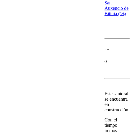
San
Auxencio de
Bitinia
(Feb)
«»
()
Este santoral
se encuentra
en
construcción.
Con el
tiempo
iremos