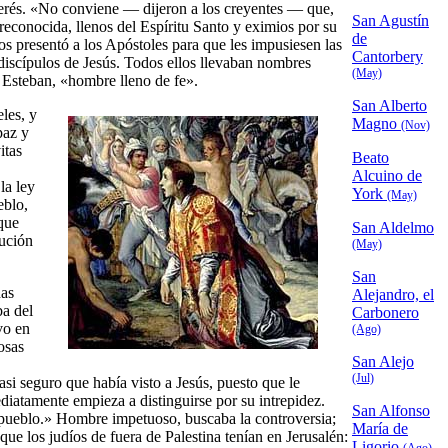
terés. «No conviene — dijeron a los creyentes — que,
San Agustín
econocida, llenos del Espíritu Santo y eximios por su
de
s presentó a los Apóstoles para que les impusiesen las
Cantorbery
discípulos de Jesús. Todos ellos llevaban nombres
(May)
ba Esteban, «hombre lleno de fe».
San Alberto
eles, y
Magno
(Nov)
paz y
itas
Beato
Alcuino de
la ley
York
(May)
eblo,
que
San Aldelmo
cución
(May)
San
has
Alejandro, el
ba del
Carbonero
vo en
(Ago)
osas
San Alejo
(Jul)
si seguro que había visto a Jesús, puesto que le
diatamente empieza a distinguirse por su intrepidez.
San Alfonso
l pueblo.» Hombre impetuoso, buscaba la controversia;
María de
 que los judíos de fuera de Palestina tenían en Jerusalén:
Ligorio