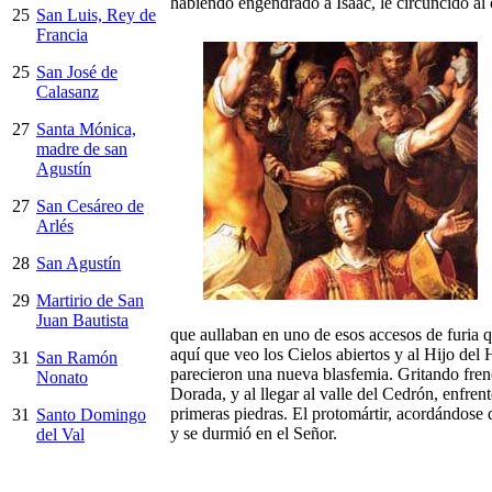
habiendo engendrado a Isaac, le circuncidó al o
25
San Luis, Rey de
Francia
25
San José de
Calasanz
27
Santa Mónica,
madre de san
Agustín
27
San Cesáreo de
Arlés
28
San Agustín
29
Martirio de San
Juan Bautista
que aullaban en uno de esos accesos de furia q
aquí que veo los Cielos abiertos y al Hijo del
31
San Ramón
parecieron una nueva blasfemia. Gritando frené
Nonato
Dorada, y al llegar al valle del Cedrón, enfre
primeras piedras. El protomártir, acordándose 
31
Santo Domingo
y se durmió en el Señor.
del Val