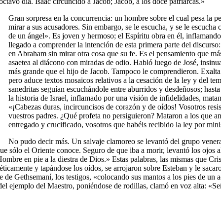
ctavo día. Isaac circuncidó a Jacob; Jacob, a los doce patriarcas.»
Gran sorpresa en la concurrencia: un hombre sobre el cual pesa la pen
mirar a sus acusadores. Sin embargo, se le escucha, y se le escucha
de un ángel». Es joven y hermoso; el Espíritu obra en él, inflamando
llegado a comprender la intención de esta primera parte del discurso:
en Abraham sin mirar otra cosa que su fe. Es el pensamiento que más
asaetea al diácono con miradas de odio. Habló luego de José, insin
más grande que el hijo de Jacob. Tampoco le comprendieron. Exalta l
pero aduce textos mosaicos relativos a la cesación de la ley y del te
sanedritas seguían escuchándole entre aburridos y desdeñosos; hasta 
la historia de Israel, inflamado por una visión de infidelidades, mat
«¡Cabezas duras, incircuncisos de corazón y de oídos! Vosotros resis
vuestros padres. ¿Qué profeta no persiguieron? Mataron a los que an
entregado y crucificado, vosotros que habéis recibido la ley por mini
No pudo decir más. Un salvaje clamoreo se levantó del grupo venera
ue sólo el Oriente conoce. Seguro de que iba a morir, levantó los ojos 
 Hombre en pie a la diestra de Dios.» Estas palabras, las mismas que Cr
ticamente y tapándose los oídos, se arrojaron sobre Esteban y le sacaro
nte de Gethsemaní, los testigos, «colocando sus mantos a los pies de un 
del ejemplo del Maestro, poniéndose de rodillas, clamó en voz alta: «Se