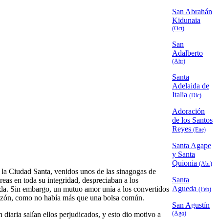
San Abrahán
Kidunaia
(Oct)
San
Adalberto
(Abr)
Santa
Adelaida de
Italia
(Dic)
Adoración
de los Santos
Reyes
(Ene)
Santa Agape
y Santa
Quionia
(Abr)
n la Ciudad Santa, venidos unos de las sinagogas de
Santa
reas en toda su integridad, despreciaban a los
Agueda
 vida. Sin embargo, un mutuo amor unía a los convertidos
(Feb)
orazón, como no había más que una bolsa común.
San Agustín
(Ago)
n diaria salían ellos perjudicados, y esto dio motivo a