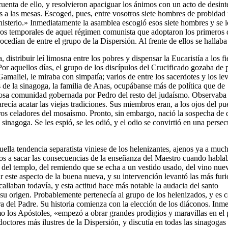
enta de ello, y resolvieron apaciguar los ánimos con un acto de desin
 a las mesas. Escoged, pues, entre vosotros siete hombres de probidad r
isterio.» Inmediatamente la asamblea escogió esos siete hombres y se lo
ros temporales de aquel régimen comunista que adoptaron los primeros 
rocedían de entre el grupo de la Dispersión. Al frente de ellos se halla
, distribuir leí limosna entre los pobres y dispensar la Eucaristía a los fi
Por aquellos días, el grupo de los discípulos del Crucificado gozaba de 
maliel, le miraba con simpatía; varios de entre los sacerdotes y los lev
s de la sinagoga, la familia de Anas, ocupábanse más de política que de
vorosa comunidad gobernada por Pedro del resto del judaísmo. Observaba 
recía acatar las viejas tradiciones. Sus miembros eran, a los ojos del pu
ros celadores del mosaísmo. Pronto, sin embargo, nació la sospecha de 
 sinagoga. Se les espió, se les odió, y el odio se convirtió en una perse
uella tendencia separatista viniese de los helenizantes, ajenos ya a muc
ados a sacar las consecuencias de la enseñanza del Maestro cuando habla
ón del templo, del remiendo que se echa a un vestido usado, del vino nue
r este aspecto de la buena nueva, y su intervención levantó las más furi
allaban todavía, y esta actitud hace más notable la audacia del santo
su origen. Probablemente pertenecía al grupo de los helenizados, y es ca
ra del Padre. Su historia comienza con la elección de los diáconos. Inme
mo los Apóstoles, «empezó a obrar grandes prodigios y maravillas en e
 doctores más ilustres de la Dispersión, y discutía en todas las sinagogas