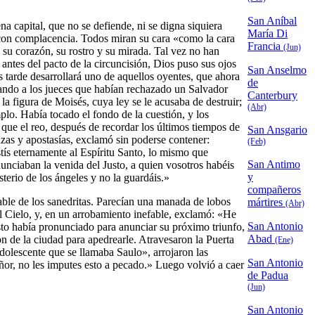
San Aníbal
a capital, que no se defiende, ni se digna siquiera
María Di
 con complacencia. Todos miran su cara «como la cara
Francia
(Jun)
 su corazón, su rostro y su mirada. Tal vez no han
 antes del pacto de la circuncisión, Dios puso sus ojos
San Anselmo
 tarde desarrollará uno de aquellos oyentes, que ahora
de
uando a los jueces que habían rechazado un Salvador
Canterbury
a figura de Moisés, cuya ley se le acusaba de destruir;
(Abr)
mplo. Había tocado el fondo de la cuestión, y los
que el reo, después de recordar los últimos tiempos de
San Ansgario
anzas y apostasías, exclamó sin poderse contener:
(Feb)
tís eternamente al Espíritu Santo, lo mismo que
San Antimo
unciaban la venida del Justo, a quien vosotros habéis
y
sterio de los ángeles y no la guardáis.»
compañeros
ble de los sanedritas. Parecían una manada de lobos
mártires
(Abr)
al Cielo, y, en un arrobamiento inefable, exclamó: «He
San Antonio
isto había pronunciado para anunciar su próximo triunfo,
Abad
n de la ciudad para apedrearle. Atravesaron la Puerta
(Ene)
adolescente que se llamaba Saulo», arrojaron las
San Antonio
ñor, no les imputes esto a pecado.» Luego volvió a caer
de Padua
(Jun)
San Antonio