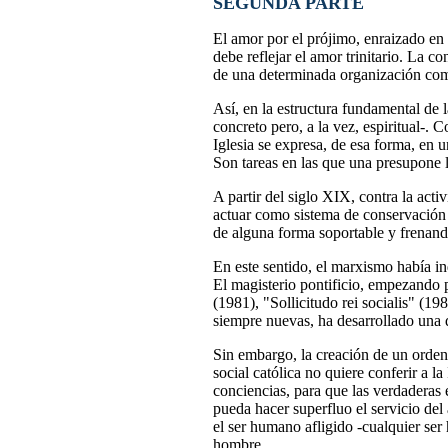
SEGUNDA PARTE
El amor por el prójimo, enraizado en 
debe reflejar el amor trinitario. La c
de una determinada organización com
Así, en la estructura fundamental de 
concreto pero, a la vez, espiritual-. 
Iglesia se expresa, de esa forma, en u
Son tareas en las que una presupone l
A partir del siglo XIX, contra la acti
actuar como sistema de conservación d
de alguna forma soportable y frenand
En este sentido, el marxismo había i
El magisterio pontificio, empezando 
(1981), "Sollicitudo rei socialis" (1
siempre nuevas, ha desarrollado una d
Sin embargo, la creación de un orden j
social católica no quiere conferir a l
conciencias, para que las verdaderas 
pueda hacer superfluo el servicio del
el ser humano afligido -cualquier se
hombre.