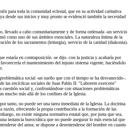
ién para toda la comunidad eclesial, que en su actividad caritativa
ia ya desde sus inicios y muy pronto se evidenció también la necesidad
imo, llevado a cabo comunitariamente y de forma ordenada -un servicio
nfirmó como uno de sus ámbitos esenciales. La naturaleza íntima de la
ación de los sacramentos (leiturgia), servicio de la caridad (diakonia).
ue estaría en contraposición -se dijo- con la justicia y acabaría por
a favorecería el mantenimiento del injusto sistema vigente, haciéndolo
r.
 problemática social -un sueño que con el tiempo se ha desvanecido-.
de las encíclicas sociales de Juan Pablo II: "Laborem exercens"
la cuestión social y, confrontándose con situaciones problemáticas
n mucho más allá de los confines de la Iglesia.
por tanto, no puede ser una tarea inmediata de la Iglesia. La doctrina
 la razón, ofreciendo la propia contribución a la formación de las
embargo, no existe ninguna normativa estatal que, por justa que sea,
n una instancia burocrática que no puede asegurar lo más esencial que
entenderse del amor, se dispone a desentenderse del hombre en cuanto