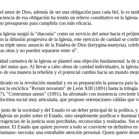
el amor de Dios, además de ser una obligación para cada fiel, lo es tamb
onciencia de esa obligación ha tenido un relieve constitutivo en la Igles
o presupuesto para cumplirla con más eficacia.
la Iglesia surgió la "diaconía" como un servicio del amor hacia el prój
Con la difusión progresiva de la Iglesia, este ejercicio de caridad se co
na triple tarea: anuncio de la Palabra de Dios (kerygma-martyria), celebr
as otras y no pueden separarse entre sí".
vidad caritativa de la Iglesia se planteó una objeción fundamental: la de q
el status quo. Al llevar a cabo obras de caridad individuales, la Iglesi
o de esa manera la rebelión y el potencial cambio hacia un mundo mejo
ndicado en la revolución mundial y en su preparación la panacea para la
por la encíclica "Rerum novarum" de León XIII (1891) hasta la trilogía 
987), "Centesimus annus" (1991), ha afrontado con insistencia creciente 
octrina social muy articulada, que propone orientaciones válidas que va
usto de la sociedad y del Estado es un deber principal de la política, y 
a Iglesia un poder sobre el Estado, sino simplemente purificar e iluminar
exigencias de la justicia sean percibidas, reconocidas y realizadas. Sin 
 amor. El Estado que quiere proveer a todo se convierte en definitiva e
r humano- necesita: una entrañable atención personal. Quien quiere des