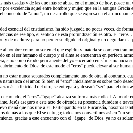
as más usadas y de las que más se abusa en el mundo de hoy, posee un v
 por excelencia aquel entre hombre y mujer, que en la antigua Grecia er
l concepto de "amor", un desarrollo que se expresa en el arrinconamien
dad esencial del cristianismo, ha sido juzgada no pocas veces, de form
encias de ese tipo, el sentido de esta profundización es otro. El "eros"
ión y de madurez para no perder su dignidad original y no degradarse a
re al hombre como un ser en el que espíritu y materia se compenetran u
do en el ser humano el cuerpo y el alma se encuentran en perfecta armon
, sino como éxodo permanente del yo encerrado en sí mismo hacia su li
cubrimiento de Dios: de este modo el "eros" puede elevar al ser humano
n no estar nunca separados completamente uno de otra, al contrario, cua
a naturaleza del amor. Si bien el "eros" inicialmente es sobre todo dese
z más la felicidad del otro, se entregará y deseará "ser" para el otro: a
 encarnado, el "eros"-"ágape" alcanza su forma más radical. Al morir en
e. Jesús aseguró a este acto de ofrenda su presencia duradera a través d
evo maná que nos une a El. Participando en la Eucaristía, nosotros ta
os demás a los que El se entrega; todos nos convertimos así en "un sól
iento, gracias a este encuentro con el "ágape" de Dios, ya no es sola