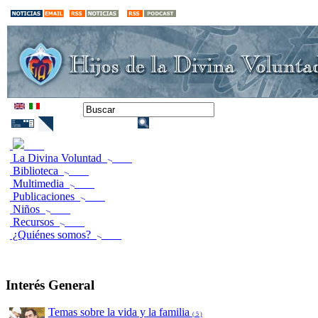
La Divina Voluntad
Biblioteca
Multimedia
Publicaciones
Niños
Recursos
¿Quiénes somos?
Interés General
Temas sobre la vida y la familia
( 5 )