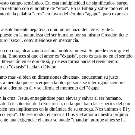
asto campo semántico. En esta multiplicidad de significados, surge,
a definido con el nombre de "eros". En la Biblia y sobre todo en el
to de la palabra "eros" en favor del término "ágape", para expresar
a absolutamente negativa, como un rechazo del "eros" y de la
, puesto en la naturaleza del ser humano por su mismo Creador, tiene
 puro "sexo", convirtiéndose en mercancía.
no con otra, alcanzando así una nobleza nueva. Se puede decir que el
ía. Entonces sí que el amor es "éxtasis", pero éxtasis no en el sentido
beración en el don de sí, y de esa forma hacia el reencuentro
 en "éxtasis" hacia lo Divino.
nto más -si bien en dimensiones diversas-, encuentran su justo
o, a medida que se acerque a la otra persona se interrogará siempre
sí se adentra en él y se afirma el momento del "ágape".
 la cruz, Jesús, entregándose para elevar y salvar al ser humano,
e la institución de la Eucaristía, en la que, bajo las especies del pan
mbién nos implicamos en la dinámica de su entrega. Nos unimos a El y
o cuerpo". De ese modo, el amor a Dios y el amor a nuestro prójimo
mente una exigencia: el amor se puede "mandar" porque antes se ha