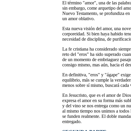
El término "amor", una de las palabr
sin embargo, come arquetipo del amor
Nuevo Testamento, se profundiza en e
un amor oblativo.
Esta nueva visión del amor, una nove
corporeidad. Si bien haya habido tend
necesidad de disciplina, de purificac
La fe cristiana ha considerado siemp
reto del "eros" ha sido superado cuan
de un momento de embriaguez pasajera
consigo mismo, mas aún, hacia el des
En definitiva, "eros" y "ágape" exige
equilibrio, más se cumple la verdader
menos sobre sí mismo, buscará cada ve
En Jesucristo, que es el amor de Dios
expresa el amor en su forma más sublim
y del vino se nos entrega como un nu
al mismo tiempo nos unimos a todos l
se funden realmente. El doble mandam
entregado.