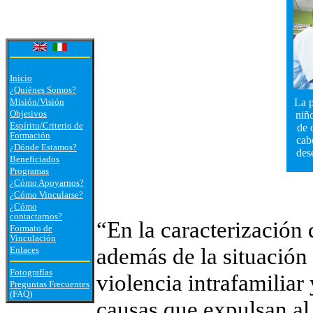
Inicio
¿Quiénes Somos?
Misión/Visión
La p
Objetivos
niñ
Espíritu/Criterio de
de 
Formación
cab
¿Dónde Estamos?
des
Beneficiados
Programas
¿Cómo Apoyarnos?
¿Cómo Vincularse?
¿
Cómo
contactarnos?
“En la caracterización 
Formato de
Vinculación
además de la situación
Enlaces
Fotografías
violencia intrafamiliar 
Preguntas Frecuentes
(FAQ)
causas que expulsan al