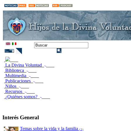
La Divina Voluntad
Biblioteca
Multimedia
Publicaciones
Niños
Recursos
¿Quiénes somos?
Interés General
Temas sobre la vida y la familia
( 5 )