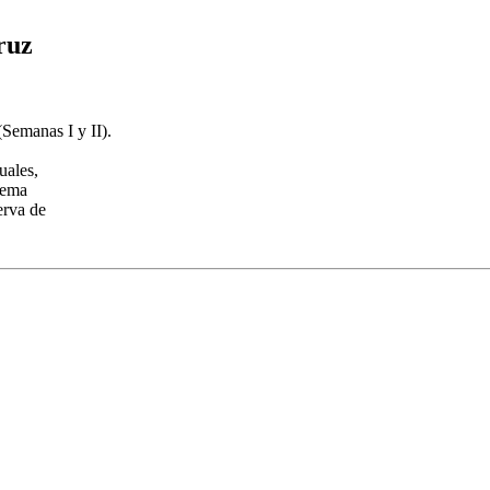
ruz
(Semanas I y II).
uales,
 tema
erva de