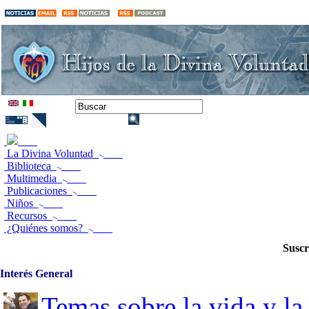
La Divina Voluntad
Biblioteca
Multimedia
Publicaciones
Niños
Recursos
¿Quiénes somos?
Suscr
Interés General
Temas sobre la vida y la