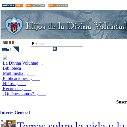
La Divina Voluntad
Biblioteca
Multimedia
Publicaciones
Niños
Recursos
¿Quiénes somos?
Suscr
Interés General
Temas sobre la vida y la