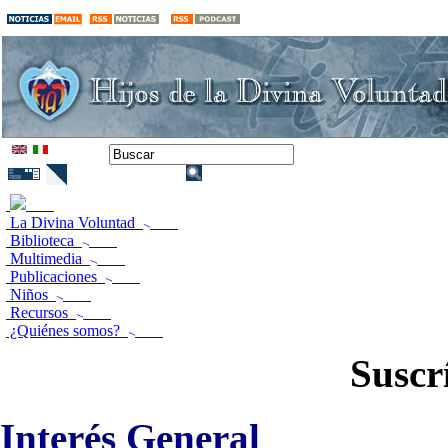
La Divina Voluntad
Biblioteca
Multimedia
Publicaciones
Niños
Recursos
¿Quiénes somos?
Suscr
Interés General