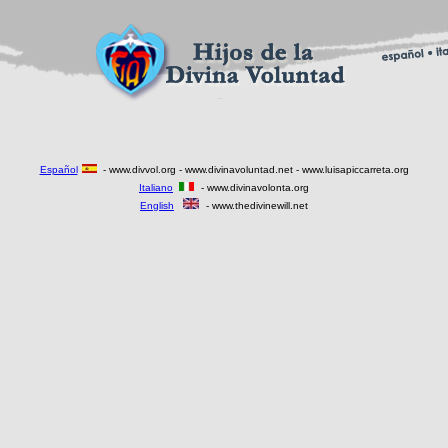
Español
- www.divvol.org - www.divinavoluntad.net - www.luisapiccarreta.org
Italiano
- www.divinavolonta.org
English
- www.thedivinewill.net